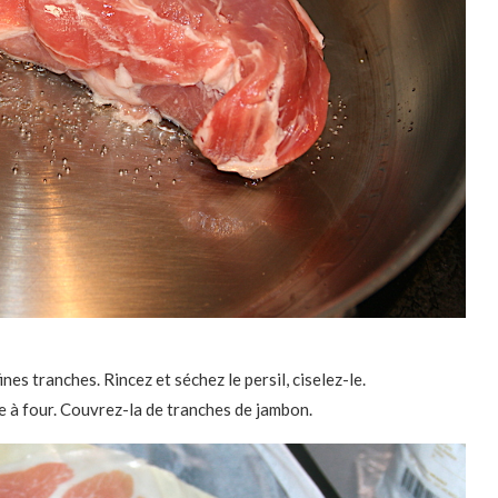
nes tranches. Rincez et séchez le persil, ciselez-le.
e à four. Couvrez-la de tranches de jambon.