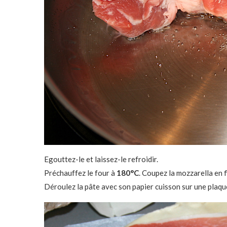
Egouttez-le et laissez-le refroidir.
Préchauffez le four à
180°C
. Coupez la mozzarella en fi
Déroulez la pâte avec son papier cuisson sur une plaqu