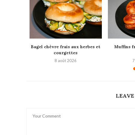
mes
Bagel chèvre frais aux herbes et
Muffins f
courgettes
8 août 2026
7
LEAVE