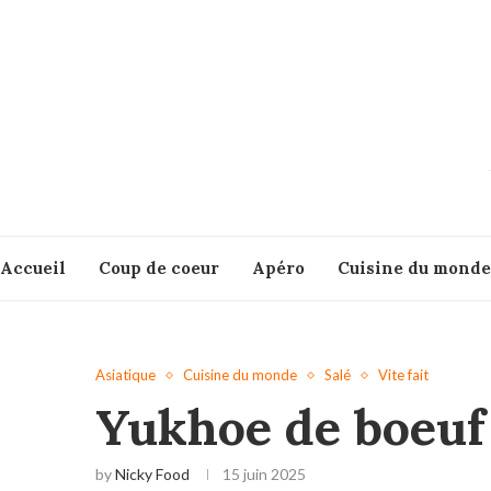
Accueil
Coup de coeur
Apéro
Cuisine du monde
Asiatique
Cuisine du monde
Salé
Vite fait
Yukhoe de boeuf 
by
Nicky Food
15 juin 2025