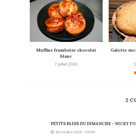
le
Muffins framboise chocolat
Galette suc
blanc
7 juillet 2026
1
2 
PETITS PAINS DU DIMANCHE – NICKY F
18 octobre 2020 - 11h04