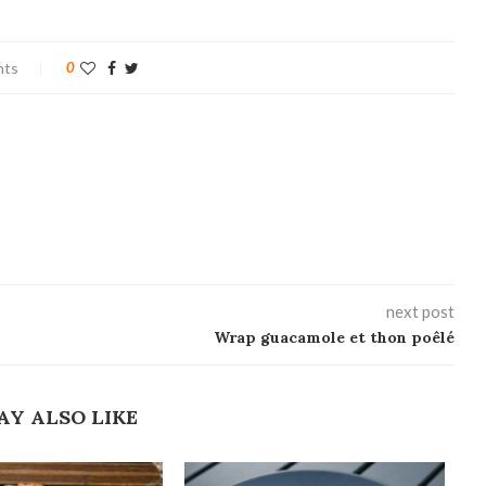
nts
0
next post
Wrap guacamole et thon poêlé
AY ALSO LIKE