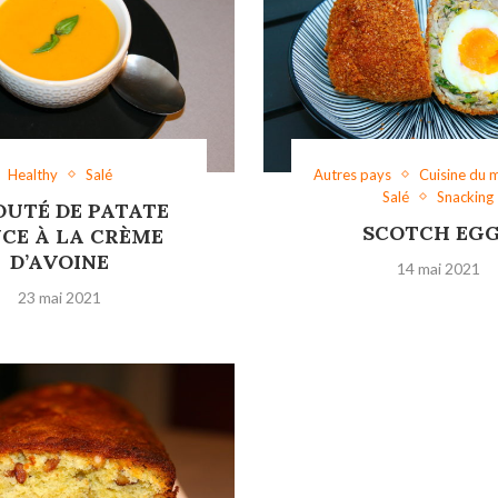
Healthy
Salé
Autres pays
Cuisine du
Salé
Snacking
OUTÉ DE PATATE
SCOTCH EG
CE À LA CRÈME
D’AVOINE
14 mai 2021
23 mai 2021